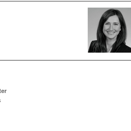
ter
s